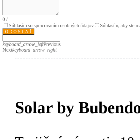
0
/
Súhlasím so spracovaním osobných údajov
Súhlasím, aby ste m
O D O S L A Ť
keyboard_arrow_left
Previous
Next
keyboard_arrow_right
Solar by Bubendo