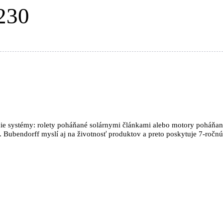
230
ie systémy: rolety poháňané solárnymi článkami alebo motory poháňané 
 Bubendorff myslí aj na životnosť produktov a preto poskytuje 7-ročnú