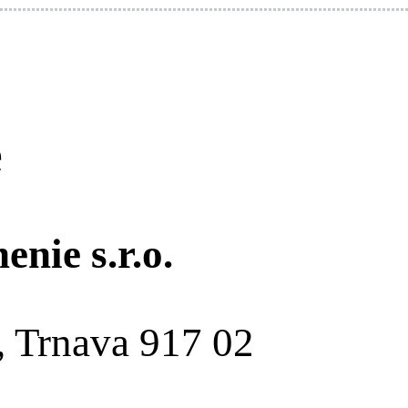
e
nie s.r.o.
 Trnava 917 02