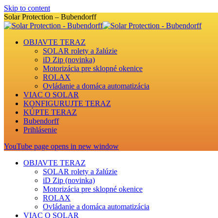
Skip to content
Solar Protection – Bubendorff
OBJAVTE TERAZ
SOLAR rolety a žalúzie
iD Zip (novinka)
Motorizácia pre sklopné okenice
ROLAX
Ovládanie a domáca automatizácia
VIAC O SOLAR
KONFIGURUJTE TERAZ
KÚPTE TERAZ
Bubendorff
Prihlásenie
YouTube page opens in new window
OBJAVTE TERAZ
SOLAR rolety a žalúzie
iD Zip (novinka)
Motorizácia pre sklopné okenice
ROLAX
Ovládanie a domáca automatizácia
VIAC O SOLAR